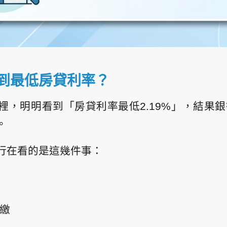
到最低房貸利率？
，明明看到「房貸利率最低2.19%」，結果銀
。
行在看的是這幾件事：
繳