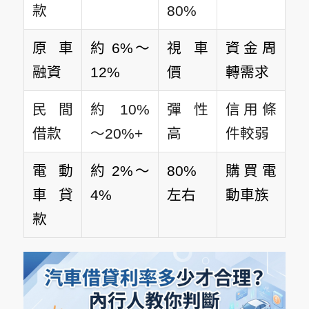
款
80%
原車
約 6%～
視車
資金周
融資
12%
價
轉需求
民間
約 10%
彈性
信用條
借款
～20%+
高
件較弱
電動
約 2%～
80%
購買電
車貸
4%
左右
動車族
款