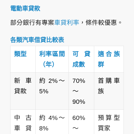
電動車貸款
部分銀行有專案
車貸利率
，條件較優惠。
各類汽車借貸比較表
類型
利率區間
可貸
適合族
（年）
成數
群
新車
約 2%～
70%
首購車
貸款
5%
～
族
90%
中古
約 4%～
60%
預算型
車貸
8%
～
買家